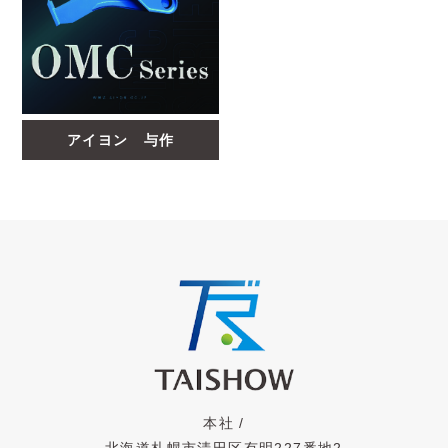
アイヨン 与作
本社 /
北海道札幌市清田区有明227番地2